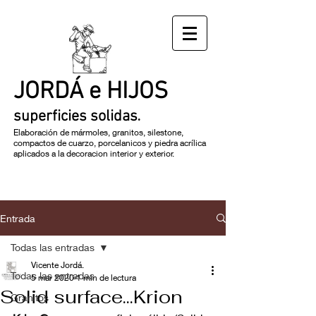
JORDÁ e HIJOS
.
superficies solidas
Elaboración de mármoles, granitos, silestone,
compactos de cuarzo, porcelanicos y piedra acrílica
aplicados a la decoracion interior y exterior.
Entrada
Todas las entradas
Vicente Jordá.
Todas las entradas
5 mar 2020
1 min de lectura
Solid surface...Krion
Granitos